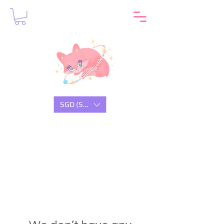
SGD (S$)